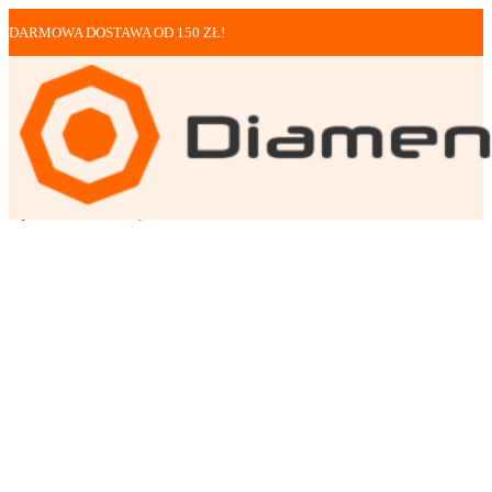
DARMOWA DOSTAWA OD 150 ZŁ!
Rękawice robocze
Rękawice robocze Red...