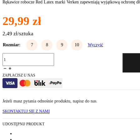
Rękawice robocze Red Latex marki Verken zapewniają wyjątkową ochronę dłon
29,99
zł
2,49 zł/sztuka
Rozmiar:
7
8
9
10
Wyczyść
ilość
Rękawice
robocze
Red
ZAPŁACISZ U NAS
Latex
12
sztuk
(par)
Jeżeli masz pytania odnośnie produktu, napisz do nas.
SKONTAKTUJ SIĘ Z NAMI
UDOSTĘPNIJ PRODUKT